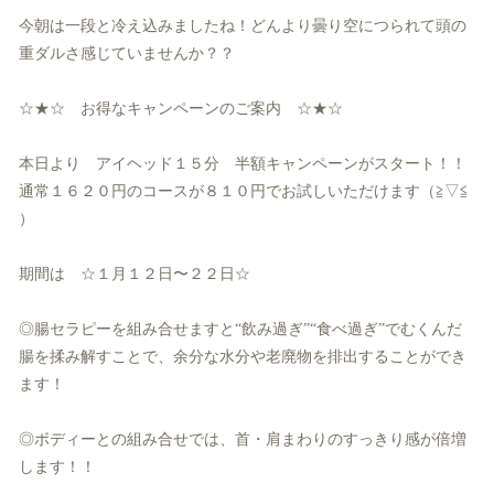
今朝は一段と冷え込みましたね！
どんより曇り空につられて頭の
重ダルさ感じていませんか？？
☆★☆ お得なキャンペーンのご案内 ☆★☆
本日より アイヘッド１５分 半額キャンペーンがスタート！！
通常１６２０円のコースが８１０円でお試しいただけます（≧▽≦
）
期間は ☆１月１２日〜２２日☆
◎腸セラピーを組み合せますと“飲み過ぎ”“食べ過ぎ”
でむくんだ
腸を揉み解すことで、
余分な水分や老廃物を排出することができ
ます！
◎ボディーとの組み合せでは、首・
肩まわりのすっきり感が倍増
します！！