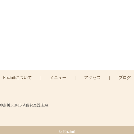
ご予約
ご予約は下のRESERVEボタン
よりお問い合わせくださ
045-439-5430
RESERVE >
Rozintiについて
|
メニュー
|
アクセス
|
ブログ
川1-10-16 斉藤邦楽器店3A
© Rozinti