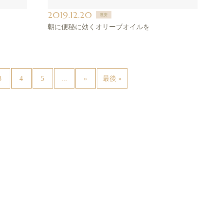
2019.12.20
激安
朝に便秘に効くオリーブオイルを
...
3
4
5
»
最後 »