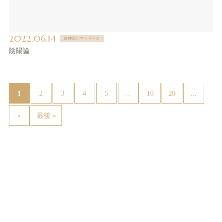
2022.06.14
東神奈川マッサージ
陰陽論
1
...
...
2
3
4
5
10
20
»
最後 »
２９８０