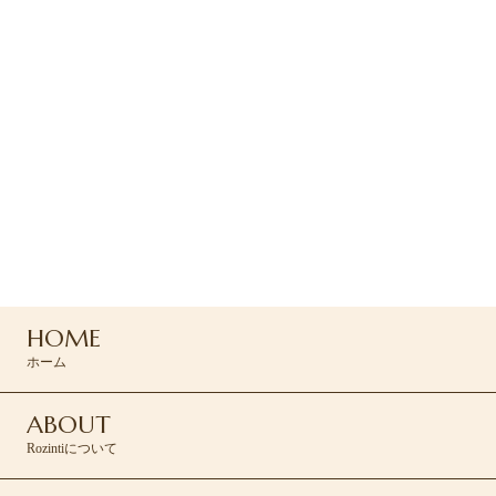
2026.07.16
未分類
猛暑の疲れ、身体に溜まっていませんか？☀️
ご予約
ご予約は下のRESERVEボタン
よりお問い合わせください
045-439-5430
HOME
RESERVE >
ホーム
ABOUT
Rozintiについて