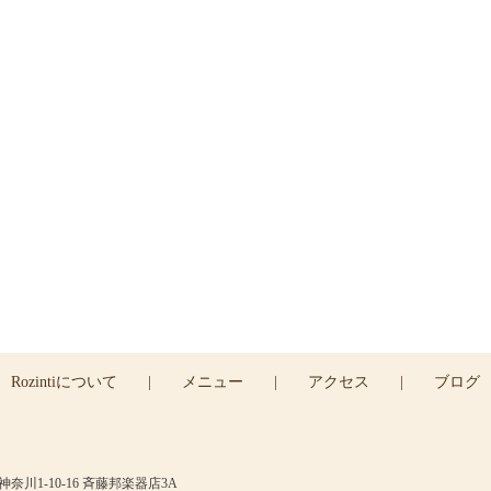
ご予約
ご予約は下のRESERVEボタン
よりお問い合わせくださ
045-439-5430
RESERVE >
Rozintiについて
|
メニュー
|
アクセス
|
ブログ
川1-10-16 斉藤邦楽器店3A