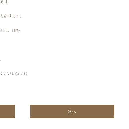
あり、
もあります。
ぶし、踵を
。
ださい(≧▽≦)
次へ