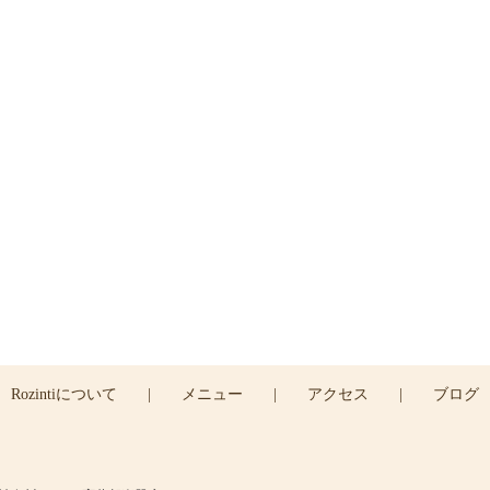
ご予約
ご予約は下のRESERVEボタン
よりお問い合わせくださ
045-439-5430
RESERVE >
Rozintiについて
|
メニュー
|
アクセス
|
ブログ