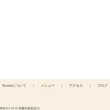
ご予約
ご予約は下のRESERVEボタン
よりお問い合わせくださ
045-439-5430
RESERVE >
Rozintiについて
|
メニュー
|
アクセス
|
ブログ
川1-10-16 斉藤邦楽器店3A