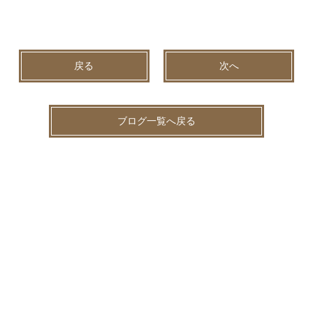
戻る
次へ
ブログ一覧へ戻る
2026.08.09
未分類
お盆休みは、ご自身の身体にも休息を。🌻