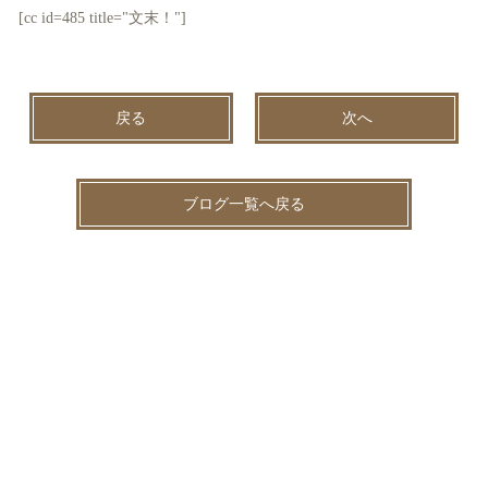
[cc id=485 title="文末！"]
戻る
次へ
ブログ一覧へ戻る
2026.08.09
未分類