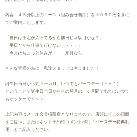
内容：４５分以上のコース（組み合せ自由）
を１０８０円引きに
てご案内いたします。
「当日は予定が入ってるから前日じゃ駄目かな？」
「平日だから仕事で行けないし・・・」
「今月はちょっと休みが・・・来月なら」
そんな皆様の為に、私達スタッフは考えました！
誕生日当日から丸々一カ月、いつでもバースデー（＾ｖ＾）
ということで誕生日当日からその翌月の一ヶ月間であればいつで
も
オッケーですｖｖ
上記内容はメール会員様限定となりますので、
店頭にてこの画面
をご提示、またはネット予約時コメント欄に「
バースデー特典利
用」とご記入ください。