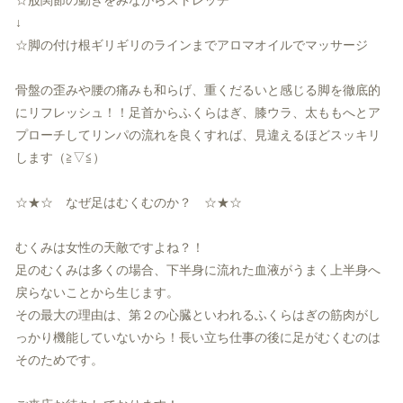
☆股関節の動きをみながらストレッチ
↓
☆脚の付け根ギリギリのラインまでアロマオイルでマッサージ
骨盤の歪みや腰の痛みも和らげ、
重くだるいと感じる脚を徹底的
にリフレッシュ！！
足首からふくらはぎ、膝ウラ、
太ももへとア
プローチしてリンパの流れを良くすれば、
見違えるほどスッキリ
します（≧▽≦）
☆★☆ なぜ足はむくむのか？ ☆★☆
むくみは女性の天敵ですよね？！
足のむくみは多くの場合、
下半身に流れた血液がうまく上半身へ
戻らないことから生じます。
その最大の理由は、
第２の心臓といわれるふくらはぎの筋肉がし
っかり機能していない
から！長い立ち仕事の後に足がむくむのは
そのためです。