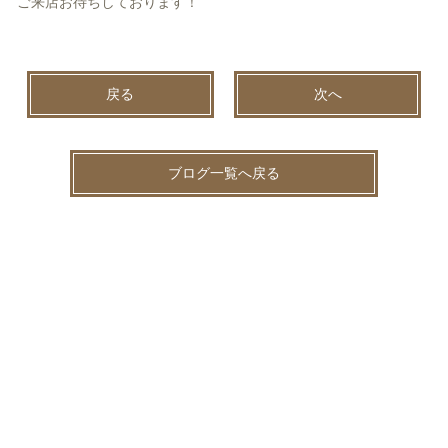
ご来店お待ちしております！
戻る
次へ
ブログ一覧へ戻る
2026.08.04
未分類
夏休み前に、お身体のメンテナンスをしませんか？🌻