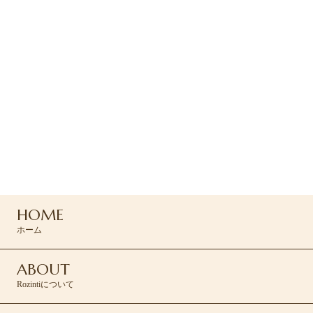
2026.07.08
未分類
W杯観戦で寝不足やお疲れが溜まっていませんか？⚽
ご予約
ご予約は下のRESERVEボタン
よりお問い合わせください
045-439-5430
HOME
RESERVE >
ホーム
ABOUT
Rozintiについて