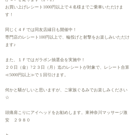
お買い上げレシート1000円以上で４名様までご乗車いただけま
す！
同じく４Ｆでは同友店縁日も開催中！
専門店のレシート100円以上で、
輪投げと射撃をお楽しみいただけ
ます♪
また、１Ｆではガラポン抽選会を実施中！
２０日（金）?２３日（月）迄のレシートが対象で、
レシート合算
≪5000円以上≫で１回引けます。
何かと騒がしいと思いますが、ご家族ぐるみでお楽しみください
☆
頭痛肩こりにアイヘッドをお勧めします。東神奈川マッサージ激
安 ２９８０