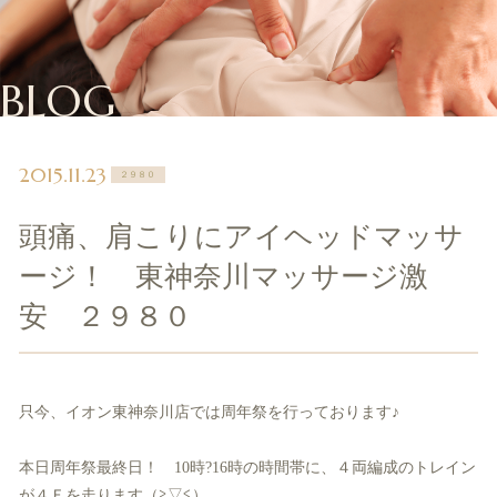
BLOG
2015.11.23
２９８０
頭痛、肩こりにアイヘッドマッサ
ージ！ 東神奈川マッサージ激
安 ２９８０
只今、イオン東神奈川店では周年祭を行っております♪
本日周年祭最終日！ 10時?16時の時間帯に、
４両編成のトレイン
が４Ｆを走ります（≧▽≦）